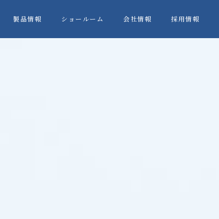
製品情報
ショールーム
会社情報
採用情報
製品を取り扱っています。
６分野を中心とした
制御機器、環境、電子計測の
真空、分析、光学・精密計測、
光学・精密計測
ビス技術業務