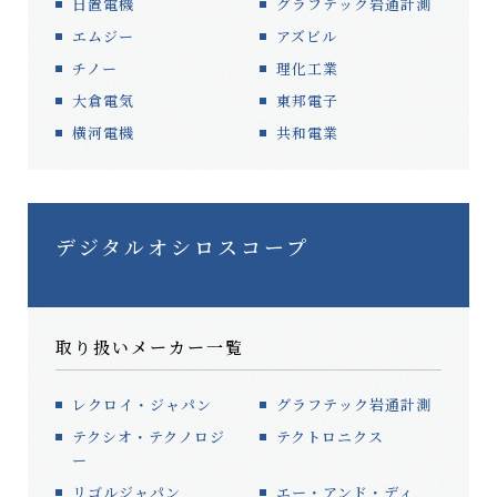
日置電機
グラフテック岩通計測
ショールーム
採用情報
エムジー
アズビル
お問い合わせ
メルマガ登録
チノー
理化工業
大倉電気
東邦電子
横河電機
共和電業
デジタルオシロスコープ
取り扱いメーカー一覧
レクロイ・ジャパン
グラフテック岩通計測
テクシオ・テクノロジ
テクトロニクス
ー
リゴルジャパン
エー・アンド・ディ