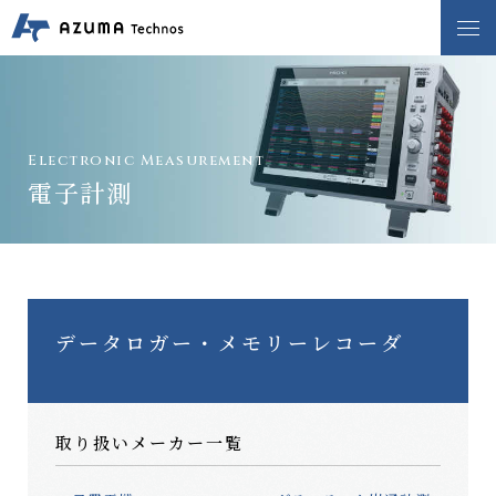
事業内容
販売業務
サービス技術業務
Electronic Measurement
電子計測
製品情報
真空
分析
光学・精密計測
制御機器
環境
電子計測
データロガー・メモリーレコーダ
その他
中古品販売
取り扱いメーカー一覧
取り扱いメーカー一覧
新着情報
会社情報